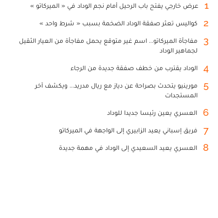
1
عرض خارجي يفتح باب الرحيل أمام نجم الوداد في « الميركاتو »
2
كواليس تعثر صفقة الوداد الضخمة بسبب « شرط واحد »
3
مفاجأة الميركاتو... اسم غير متوقع يحمل مفاجأة من العيار الثقيل
لجماهير الوداد
4
الوداد يقترب من خطف صفقة جديدة من الرجاء
5
مورينيو يتحدث بصراحة عن دياز مع ريال مدريد... ويكشف آخر
المستجدات
6
العسري يعين رئيسا جديدا للوداد
7
فريق إسباني يعيد الزابيري إلى الواجهة في الميركاتو
8
العسري يعيد السعيدي إلى الوداد في مهمة جديدة