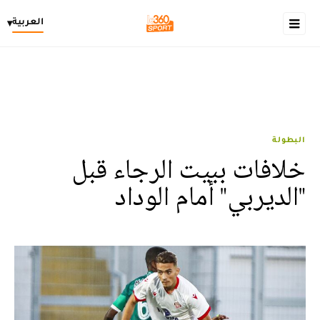
العربية
▾
البطولة
خلافات ببيت الرجاء قبل
"الديربي" أمام الوداد