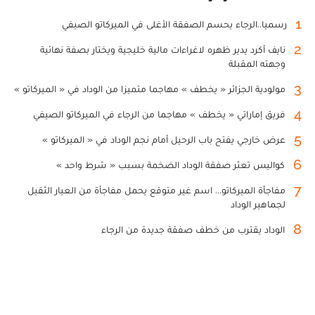
1
رسميا..الرجاء يحسم الصفقة الأغلى في الميركاتو الصيفي
2
نايف أكرد يدير ظهره لاغراءات مالية خليجية ويختار بصفة نهائية
وجهته المقبلة
3
مولودية الجزائر « يخطف » مهاجما متميزا من الوداد في « الميركاتو »
4
فريق إماراتي « يخطف » مهاجما من الرجاء في الميركاتو الصيفي
5
عرض خارجي يفتح باب الرحيل أمام نجم الوداد في « الميركاتو »
6
كواليس تعثر صفقة الوداد الضخمة بسبب « شرط واحد »
7
مفاجأة الميركاتو... اسم غير متوقع يحمل مفاجأة من العيار الثقيل
لجماهير الوداد
8
الوداد يقترب من خطف صفقة جديدة من الرجاء