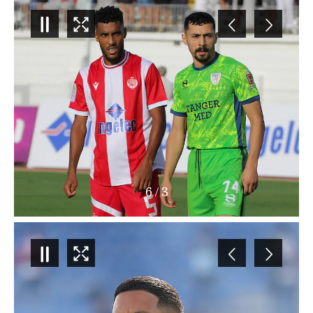
6
/
4