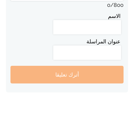
0
/
800
الاسم
عنوان المراسلة
أترك تعليقا