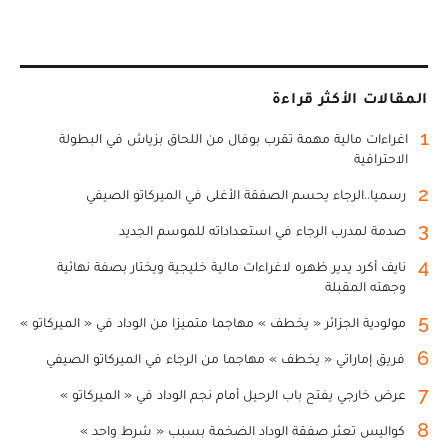
المقالات الأكثر قراءة
1
اغراءات مالية مهمة تقرب بوفال من اللحاق بزياش في البطولة
الاحترافية
2
رسميا..الرجاء يحسم الصفقة الأغلى في الميركاتو الصيفي
3
صدمة لمدرب الرجاء في استعداداته للموسم الجديد
4
نايف أكرد يدير ظهره لاغراءات مالية خليجية ويختار بصفة نهائية
وجهته المقبلة
5
مولودية الجزائر « يخطف » مهاجما متميزا من الوداد في « الميركاتو »
6
فريق إماراتي « يخطف » مهاجما من الرجاء في الميركاتو الصيفي
7
عرض خارجي يفتح باب الرحيل أمام نجم الوداد في « الميركاتو »
8
كواليس تعثر صفقة الوداد الضخمة بسبب « شرط واحد »