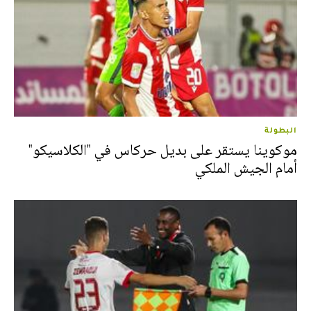
البطولة
موكوينا يستقر على بديل حركاس في "الكلاسيكو"
أمام الجيش الملكي