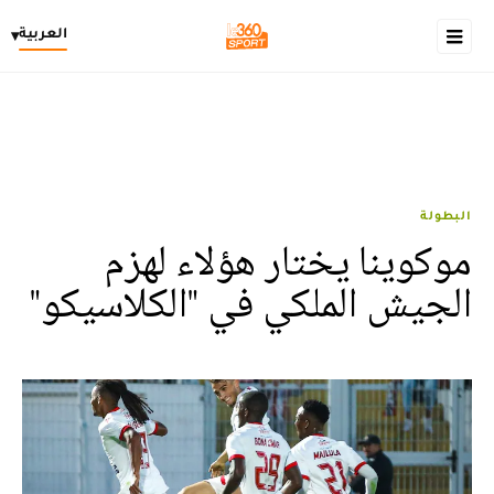
العربية
▾
البطولة
موكوينا يختار هؤلاء لهزم
الجيش الملكي في "الكلاسيكو"