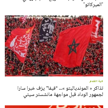
"الميركاتو"
كرة القدم
تذاكر « الموندياليتو »… “فيفا” يزف خبرا سارا
لجمهور الوداد قبل مواجهة مانشستر سيتي