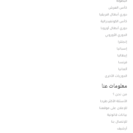
البطولة
كأس العرش
دوري أبطال افريقيا
كأس الكونفيدرالية
دوري أبطال أوروبا
الدوري الأوروبي
إنجلترا
إسبانيا
إيطاليا
فرنسا
ألمانيا
الدوريات الأخرى
معلومات عنا
من نحن ؟
الأسئلة الأكثر طرحا
للإعلان على موقعنا
بيانات قانونية
للإتصال بنا
أرشيف