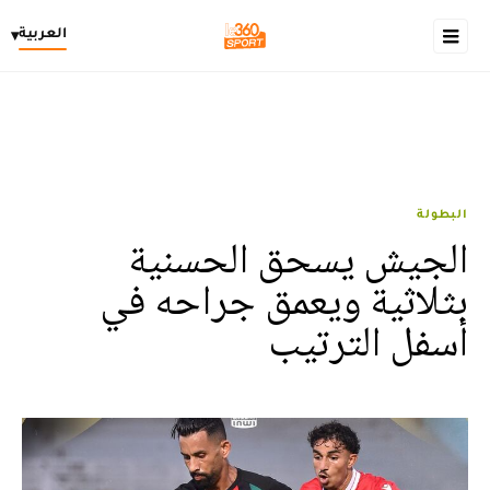
العربية
▾
البطولة
الجيش يسحق الحسنية
بثلاثية ويعمق جراحه في
أسفل الترتيب