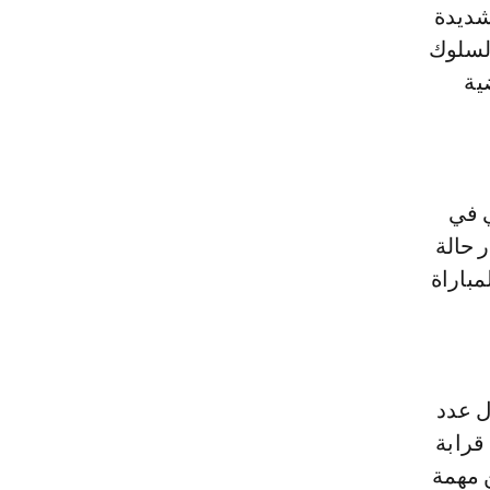
لشديدة
 لسلوك
ية
 في
 حالة
مباراة
ل عدد
قرابة
ن مهمة