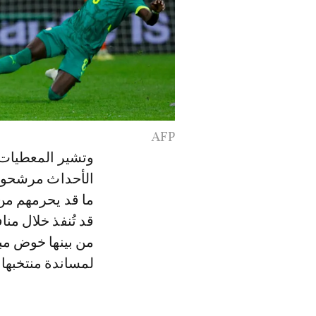
AFP
وتشير المعطيات 
الأحداث مرشحون 
ما قد يحرمهم من 
قد تُنفذ خلال منا
من بينها خوض مب
لمساندة منتخبها 