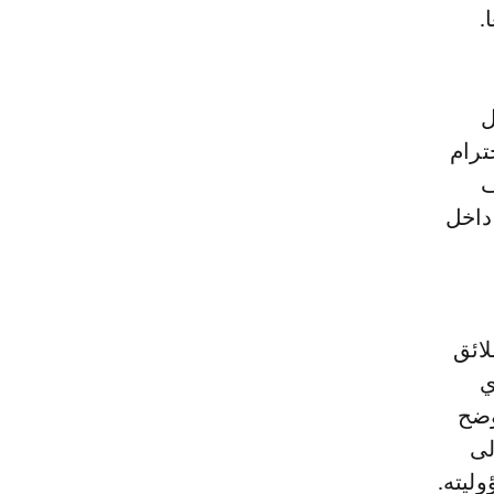
.
ل
ترام
ف
داخل
لائق
ي
وضح
لى
ليته.