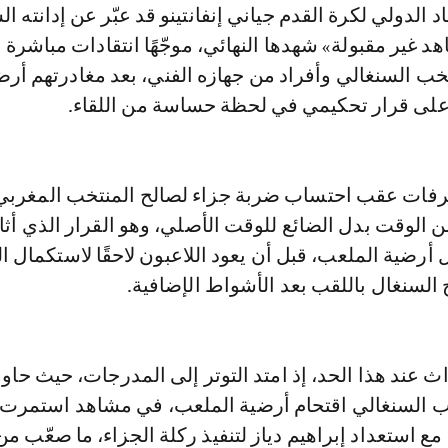
 الدولي لكرة القدم جياني إنفانتينو قد عبّر عن إدانته ا
د غير مقبولة» شهدها النهائي، موجّهًا انتقادات مباشرة
خب السنغالي وأفراد من جهازه الفني، بعد مغادرتهم أرض
 على قرار تحكيمي في لحظة حساسة من اللقاء.
رفات عقب احتساب ضربة جزاء لصالح المنتخب المغربي
من الوقت بدل الضائع للوقت الأصلي، وهو القرار الذي أثار
رضية الملعب، قبل أن يعود اللاعبون لاحقًا لاستكمال ال
ج السنغال باللقب بعد الأشواط الإضافية.
ث عند هذا الحد، إذ امتد التوتر إلى المدرجات، حيث حاو
ب السنغالي اقتحام أرضية الملعب، في مشاهد استمرت 
 مع استعداد إبراهيم دياز لتنفيذ ركلة الجزاء، ما صعّب م