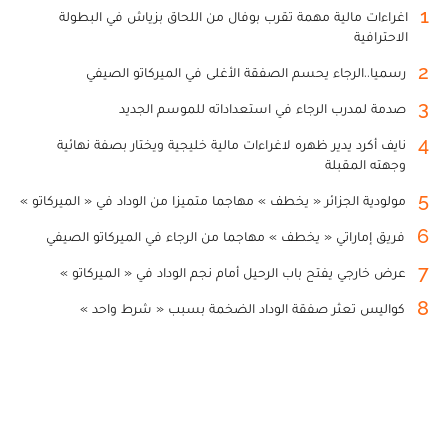
1
اغراءات مالية مهمة تقرب بوفال من اللحاق بزياش في البطولة
الاحترافية
2
رسميا..الرجاء يحسم الصفقة الأغلى في الميركاتو الصيفي
3
صدمة لمدرب الرجاء في استعداداته للموسم الجديد
4
نايف أكرد يدير ظهره لاغراءات مالية خليجية ويختار بصفة نهائية
وجهته المقبلة
5
مولودية الجزائر « يخطف » مهاجما متميزا من الوداد في « الميركاتو »
6
فريق إماراتي « يخطف » مهاجما من الرجاء في الميركاتو الصيفي
7
عرض خارجي يفتح باب الرحيل أمام نجم الوداد في « الميركاتو »
8
كواليس تعثر صفقة الوداد الضخمة بسبب « شرط واحد »