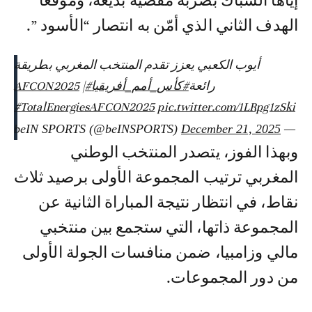
إياها الشباك بضربة مقصية بديعة، وموقّعًا
الهدف الثاني الذي أمّن به انتصار “الأسود ”.
أيوب الكعبي يعزز تقدم المنتخب المغربي بطريقة
رائعة
#كأس_أمم_أفريقيا
#AFCON2025
|
#TotalEnergiesAFCON2025
pic.twitter.com/1LRpg1zSki
December 21, 2025
— beIN SPORTS (@beINSPORTS)
وبهذا الفوز، يتصدر المنتخب الوطني
المغربي ترتيب المجموعة الأولى برصيد ثلاث
نقاط، في انتظار نتيجة المباراة الثانية عن
المجموعة ذاتها، التي ستجمع بين منتخبي
مالي وزامبيا، ضمن منافسات الجولة الأولى
من دور المجموعات.