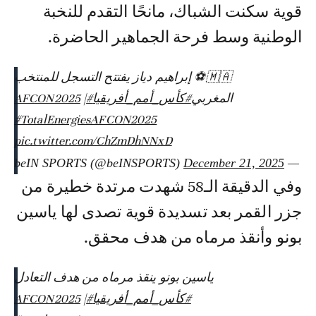
قوية سكنت الشباك، مانحًا التقدم للنخبة
الوطنية وسط فرحة الجماهير الحاضرة.
🇲🇦⚽️ إبراهيم دياز يفتتح التسجل للمنتخب
المغربي
#كأس_أمم_أفريقيا
#AFCON2025
|
#TotalEnergiesAFCON2025
pic.twitter.com/ChZmDhNNxD
December 21, 2025
— beIN SPORTS (@beINSPORTS)
وفي الدقيقة الـ58 شهدت مرتدة خطيرة من
جزر القمر بعد تسديدة قوية تصدى لها ياسين
بونو وأنقذ مرماه من هدف محقق.
ياسين بونو ينقذ مرماه من هدف التعادل
#كأس_أمم_أفريقيا
#AFCON2025
|