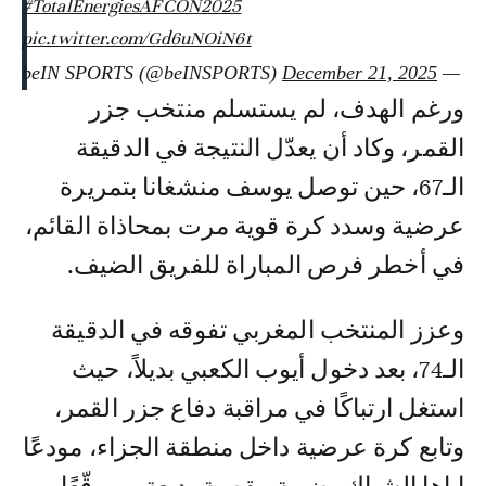
#TotalEnergiesAFCON2025
pic.twitter.com/Gd6uNOiN6t
December 21, 2025
— beIN SPORTS (@beINSPORTS)
ورغم الهدف، لم يستسلم منتخب جزر
القمر، وكاد أن يعدّل النتيجة في الدقيقة
الـ67، حين توصل يوسف منشغانا بتمريرة
عرضية وسدد كرة قوية مرت بمحاذاة القائم،
في أخطر فرص المباراة للفريق الضيف.
وعزز المنتخب المغربي تفوقه في الدقيقة
الـ74، بعد دخول أيوب الكعبي بديلاً، حيث
استغل ارتباكًا في مراقبة دفاع جزر القمر،
وتابع كرة عرضية داخل منطقة الجزاء، مودعًا