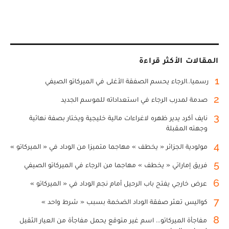
المقالات الأكثر قراءة
1
رسميا..الرجاء يحسم الصفقة الأغلى في الميركاتو الصيفي
2
صدمة لمدرب الرجاء في استعداداته للموسم الجديد
3
نايف أكرد يدير ظهره لاغراءات مالية خليجية ويختار بصفة نهائية
وجهته المقبلة
4
مولودية الجزائر « يخطف » مهاجما متميزا من الوداد في « الميركاتو »
5
فريق إماراتي « يخطف » مهاجما من الرجاء في الميركاتو الصيفي
6
عرض خارجي يفتح باب الرحيل أمام نجم الوداد في « الميركاتو »
7
كواليس تعثر صفقة الوداد الضخمة بسبب « شرط واحد »
8
مفاجأة الميركاتو... اسم غير متوقع يحمل مفاجأة من العيار الثقيل