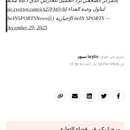
بالمركز الصحفي لرد الجميل للحارس الذي دعاه سابقا
لتناول وجبة الغداء
pic.twitter.com/eA27FM5yhl
— beIN SPORTS الإخبارية (@beINSPORTSNews)
December 29, 2025
تحرير من طرف
le360 سبور
في 30/12/2025 على الساعة 17:30
مرحبا بكم في فضاء التعليق