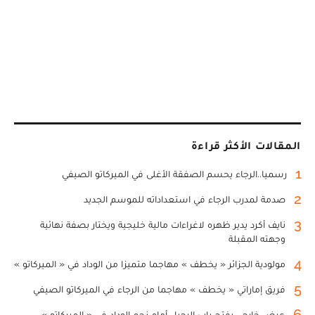
المقالات الأكثر قراءة
1
رسميا..الرجاء يحسم الصفقة الأغلى في الميركاتو الصيفي
2
صدمة لمدرب الرجاء في استعداداته للموسم الجديد
3
نايف أكرد يدير ظهره لاغراءات مالية خليجية ويختار بصفة نهائية
وجهته المقبلة
4
مولودية الجزائر « يخطف » مهاجما متميزا من الوداد في « الميركاتو »
5
فريق إماراتي « يخطف » مهاجما من الرجاء في الميركاتو الصيفي
6
عرض خارجي يفتح باب الرحيل أمام نجم الوداد في « الميركاتو »