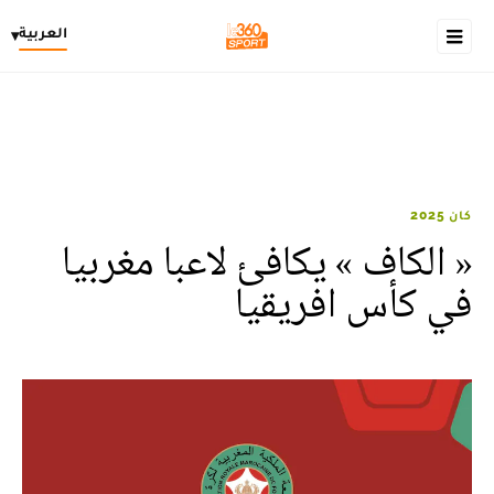
العربية
▾
كان 2025
« الكاف » يكافئ لاعبا مغربيا
في كأس افريقيا