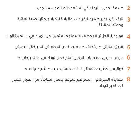
2
صدمة لمدرب الرجاء في استعداداته للموسم الجديد
3
نايف أكرد يدير ظهره لاغراءات مالية خليجية ويختار بصفة نهائية
وجهته المقبلة
4
مولودية الجزائر « يخطف » مهاجما متميزا من الوداد في « الميركاتو »
5
فريق إماراتي « يخطف » مهاجما من الرجاء في الميركاتو الصيفي
6
عرض خارجي يفتح باب الرحيل أمام نجم الوداد في « الميركاتو »
7
كواليس تعثر صفقة الوداد الضخمة بسبب « شرط واحد »
8
مفاجأة الميركاتو... اسم غير متوقع يحمل مفاجأة من العيار الثقيل
لجماهير الوداد