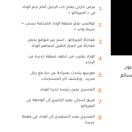
عرض خارجي يفتح باب الرحيل أمام نجم الوداد
1
في « الميركاتو »
كواليس تعثر صفقة الوداد الضخمة بسبب «
2
شرط واحد »
مفاجأة الميركاتو... اسم غير متوقع يحمل
3
مفاجأة من العيار الثقيل لجماهير الوداد
الوداد يقترب من خطف صفقة جديدة من
4
الرجاء
م دور نصف نهائي كأس افريقيا 2025 بالمغرب، قام موقع Le360 سبور،
مورينيو يتحدث بصراحة عن دياز مع ريال
5
قسائم
مدريد... ويكشف آخر المستجدات
العسري يعين رئيسا جديدا للوداد
6
فريق إسباني يعيد الزابيري إلى الواجهة في
7
الميركاتو
العسري يعيد السعيدي إلى الوداد في مهمة
8
جديدة