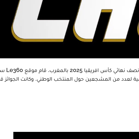
بمدينة الرباط وخلال مباراة المغرب ونيجيريا برس
ياضية لعدد من المشجعين حول المنتخب الوطني. وكانت الجوائز 