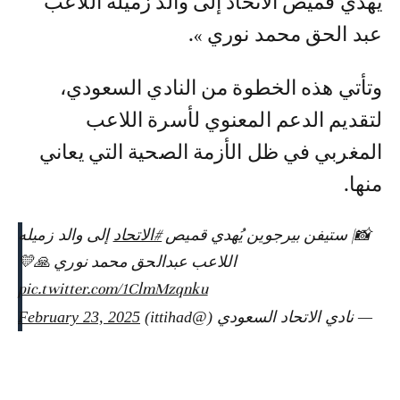
يُهدي قميص الاتحاد إلى والد زميله اللاعب
عبد الحق محمد نوري ».
وتأتي هذه الخطوة من النادي السعودي،
لتقديم الدعم المعنوي لأسرة اللاعب
المغربي في ظل الأزمة الصحية التي يعاني
منها.
📸| ستيفن بيرجوين يُهدي قميص
#الاتحاد
إلى والد زميله
اللاعب عبدالحق محمد نوري 🙏💛
pic.twitter.com/1ClmMzqnku
— نادي الاتحاد السعودي (@ittihad)
February 23, 2025