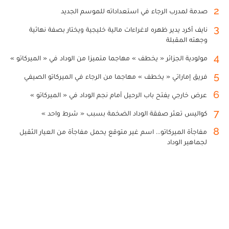
2
صدمة لمدرب الرجاء في استعداداته للموسم الجديد
3
نايف أكرد يدير ظهره لاغراءات مالية خليجية ويختار بصفة نهائية
وجهته المقبلة
4
مولودية الجزائر « يخطف » مهاجما متميزا من الوداد في « الميركاتو »
5
فريق إماراتي « يخطف » مهاجما من الرجاء في الميركاتو الصيفي
6
عرض خارجي يفتح باب الرحيل أمام نجم الوداد في « الميركاتو »
7
كواليس تعثر صفقة الوداد الضخمة بسبب « شرط واحد »
8
مفاجأة الميركاتو... اسم غير متوقع يحمل مفاجأة من العيار الثقيل
لجماهير الوداد