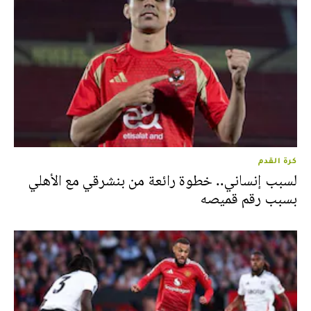
كرة القدم
لسبب إنساني.. خطوة رائعة من بنشرقي مع الأهلي
بسبب رقم قميصه