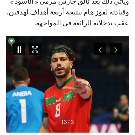
ويأتي ذلك بعد تألق حارس مرمى « الأسود »
وقيادته لفوز هام بنتيجة أربعة أهداف لهدفين،
عقب تدخلاته الرائعة في المواجهة.
13
/
4