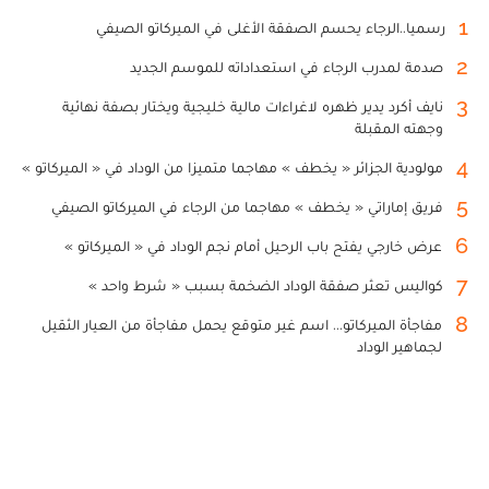
1
رسميا..الرجاء يحسم الصفقة الأغلى في الميركاتو الصيفي
2
صدمة لمدرب الرجاء في استعداداته للموسم الجديد
3
نايف أكرد يدير ظهره لاغراءات مالية خليجية ويختار بصفة نهائية
وجهته المقبلة
4
مولودية الجزائر « يخطف » مهاجما متميزا من الوداد في « الميركاتو »
5
فريق إماراتي « يخطف » مهاجما من الرجاء في الميركاتو الصيفي
6
عرض خارجي يفتح باب الرحيل أمام نجم الوداد في « الميركاتو »
7
كواليس تعثر صفقة الوداد الضخمة بسبب « شرط واحد »
8
مفاجأة الميركاتو... اسم غير متوقع يحمل مفاجأة من العيار الثقيل
لجماهير الوداد