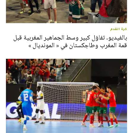
كرة القدم
بالفيديو. تفاؤل كبير وسط الجماهير المغربية قبل
قمة المغرب وطاجكستان في « المونديال »