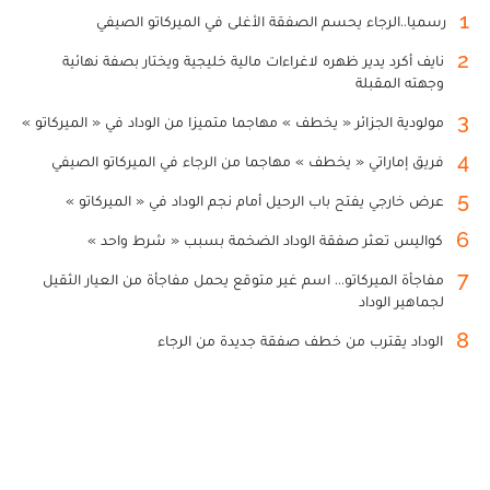
1
رسميا..الرجاء يحسم الصفقة الأغلى في الميركاتو الصيفي
2
نايف أكرد يدير ظهره لاغراءات مالية خليجية ويختار بصفة نهائية
وجهته المقبلة
3
مولودية الجزائر « يخطف » مهاجما متميزا من الوداد في « الميركاتو »
4
فريق إماراتي « يخطف » مهاجما من الرجاء في الميركاتو الصيفي
5
عرض خارجي يفتح باب الرحيل أمام نجم الوداد في « الميركاتو »
6
كواليس تعثر صفقة الوداد الضخمة بسبب « شرط واحد »
7
مفاجأة الميركاتو... اسم غير متوقع يحمل مفاجأة من العيار الثقيل
لجماهير الوداد
8
الوداد يقترب من خطف صفقة جديدة من الرجاء