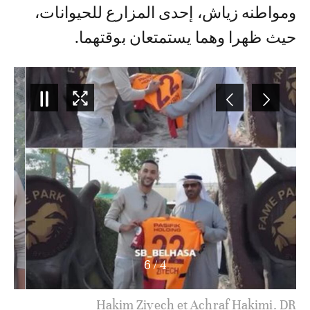
ومواطنه زياش، إحدى المزارع للحيوانات،
حيث ظهرا وهما يستمتعان بوقتهما.
6
/
4
Hakim Ziyech et Achraf Hakimi. DR