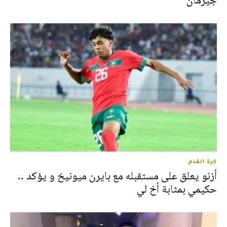
جيرمان
كرة القدم
أزنو يعلق على مستقبله مع بايرن ميونيخ و يؤكد ..
حكيمي بمثابة أخ لي