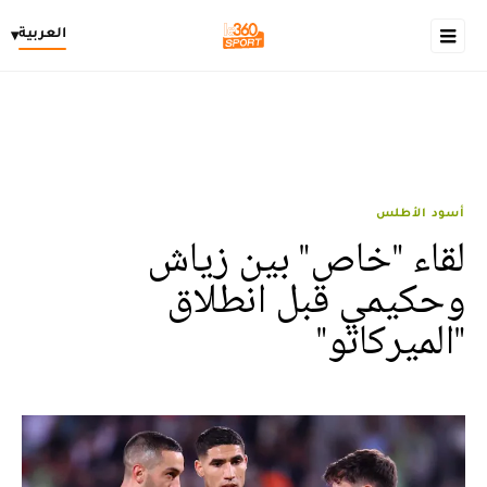
العربية
▾
أسود الأطلس
لقاء "خاص" بين زياش
وحكيمي قبل انطلاق
"الميركاتو"