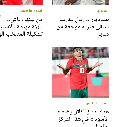
إسبانيا
أسود الأطلس
بعد دياز .. ريال مدريد
من بي
يتلقى ضربة موجعة من
بارزة مهددة بالاستب
مبابي
تشكيلة المنتخب ال
أسود الأطلس
هدف دياز القاتل يضع «
الأسود » في هذا المركز
عالميا