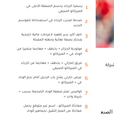
رسميا..الرجاء يحسم الصفقة الأغلى في
1
الميركاتو الصيفي
صدمة لمدرب الرجاء في استعداداته للموسم
2
الجديد
نايف أكرد يدير ظهره لاغراءات مالية خليجية
3
ويختار بصفة نهائية وجهته المقبلة
مولودية الجزائر « يخطف » مهاجما متميزا من
4
الوداد في « الميركاتو »
فريق إماراتي « يخطف » مهاجما من الرجاء
5
شركة
في الميركاتو الصيفي
عرض خارجي يفتح باب الرحيل أمام نجم الوداد
6
في « الميركاتو »
كواليس تعثر صفقة الوداد الضخمة بسبب «
7
شرط واحد »
مفاجأة الميركاتو... اسم غير متوقع يحمل
8
مفاجأة من العيار الثقيل لجماهير الوداد