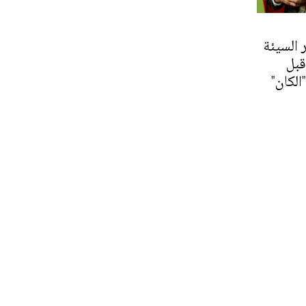
 السيئة
قبل
الكان"