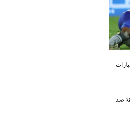
يارات
قة ضد