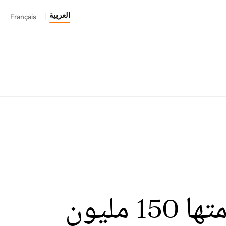
العربية
Français
|
بسبب ريال مدريد .. دياز يختار هدية قيمتها 150 مليون