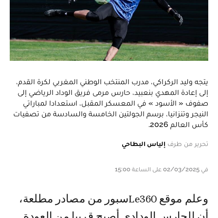
يتجه وليد الركراكي، مدرب المنتخب الوطني المغربي لكرة القدم،
إلى إعادة المهدي بنعبيد، حارس مرمى فريق الوداد الرياضي إلى
صفوف « الأسود » في المعسكر المقبل، استعدادا لمباراتي
النيجر وتنزانيا، برسم الجولتين الخامسة والسادسة من تصفيات
كأس العالم 2026.
تحرير من طرف
إلياس البطاحي
في 02/03/2025 على الساعة 15:00
وعلم موقع Le360سبور من مصادر مطلعة،
أن الحارس الودادي أصبح قريبا من العودة