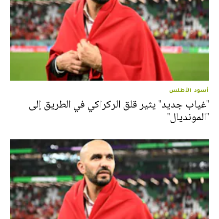
أسود الأطلس
"غياب جديد" يثير قلق الركراكي في الطريق إلى
"المونديال"