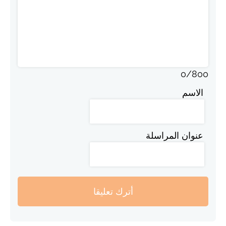
0
/
800
الاسم
عنوان المراسلة
أترك تعليقا