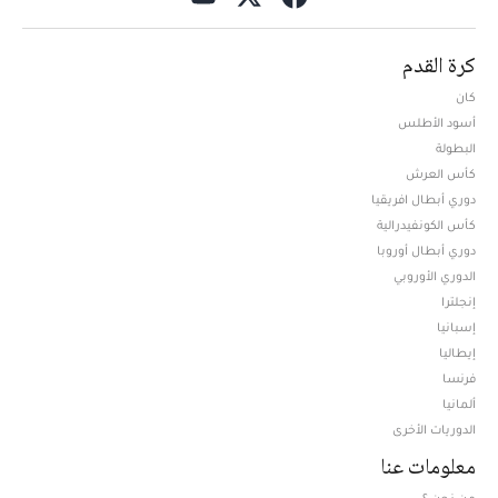
كرة القدم
كان
أسود الأطلس
البطولة
كأس العرش
دوري أبطال افريقيا
كأس الكونفيدرالية
دوري أبطال أوروبا
الدوري الأوروبي
إنجلترا
إسبانيا
إيطاليا
فرنسا
ألمانيا
الدوريات الأخرى
معلومات عنا
من نحن ؟