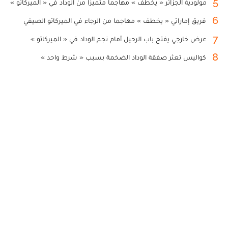
5
مولودية الجزائر « يخطف » مهاجما متميزا من الوداد في « الميركاتو »
6
فريق إماراتي « يخطف » مهاجما من الرجاء في الميركاتو الصيفي
7
عرض خارجي يفتح باب الرحيل أمام نجم الوداد في « الميركاتو »
8
كواليس تعثر صفقة الوداد الضخمة بسبب « شرط واحد »