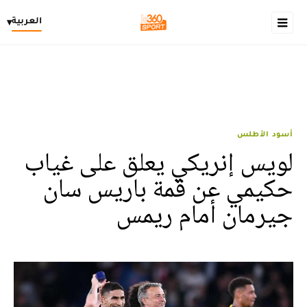
العربية
▾
أسود الأطلس
لويس إنريكي يعلق على غياب
حكيمي عن قمة باريس سان
جيرمان أمام ريمس