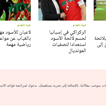
كرة القدم
كرة القدم
الركراكي في إسبانيا
لاعبان للأسود مه
بلائحة
لحسم لائحة الأسود
بالغياب عن مواع
 إلى
استعدادا لتصفيات
رياضية مهمة
المونديال
لات بموجب مقالاتنا، بالإضافة إلى تجربة مساهمتك، ندعوك لمراجعة قواعد الاس