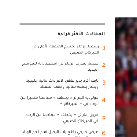
المقالات الأكثر قراءة
رسميا..الرجاء يحسم الصفقة الأغلى في
1
الميركاتو الصيفي
صدمة لمدرب الرجاء في استعداداته للموسم
2
الجديد
نايف أكرد يدير ظهره لاغراءات مالية خليجية
3
ويختار بصفة نهائية وجهته المقبلة
مولودية الجزائر « يخطف » مهاجما متميزا من
4
الوداد في « الميركاتو »
فريق إماراتي « يخطف » مهاجما من الرجاء
5
في الميركاتو الصيفي
عرض خارجي يفتح باب الرحيل أمام نجم الوداد
6