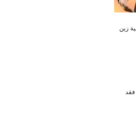
ية زين
فقد