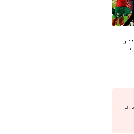
ددان
يد
تخدام