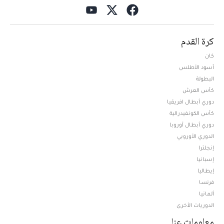
كرة القدم
كان
أسود الأطلس
البطولة
كأس العرش
دوري أبطال افريقيا
كأس الكونفيدرالية
دوري أبطال أوروبا
الدوري الأوروبي
إنجلترا
إسبانيا
إيطاليا
فرنسا
ألمانيا
الدوريات الأخرى
معلومات عنا