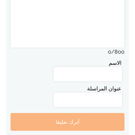
0
/
800
الاسم
عنوان المراسلة
أترك تعليقا