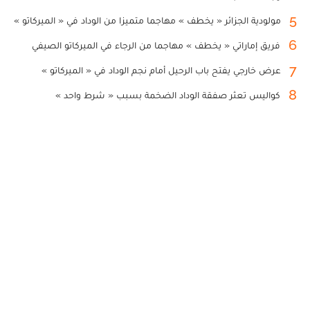
5
مولودية الجزائر « يخطف » مهاجما متميزا من الوداد في « الميركاتو »
6
فريق إماراتي « يخطف » مهاجما من الرجاء في الميركاتو الصيفي
7
عرض خارجي يفتح باب الرحيل أمام نجم الوداد في « الميركاتو »
8
كواليس تعثر صفقة الوداد الضخمة بسبب « شرط واحد »