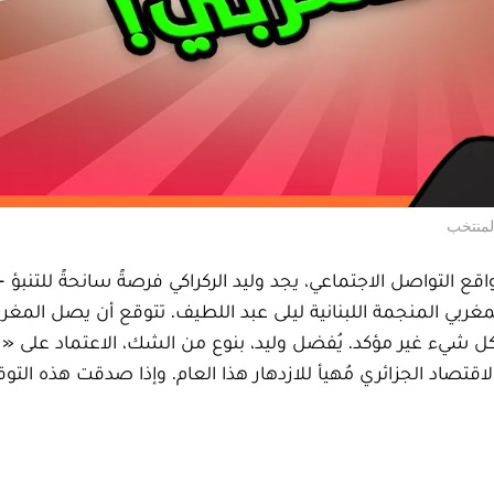
التواصل الاجتماعي، يجد وليد الركراكي فرصةً سانحةً للتنبؤ 
ي المنجمة اللبنانية ليلى عبد اللطيف. تتوقع أن يصل المغرب
ل شيء غير مؤكد. يُفضل وليد، بنوع من الشك، الاعتماد على « ن
قتصاد الجزائري مُهيأ للازدهار هذا العام. وإذا صدقت هذه التو