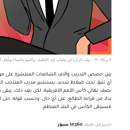
لابريكاد 36 - وليد الركراكي وليلى عبد اللطيف والتنبؤ بإقصاء وتأهل المنتخب
بين حصص التدريب وآلاف الشائعات المنتشرة على مواقع 
أي تنبؤ. تحت ضغط شديد، يستشير مدرب المنتخب المغرب
نصف نهائي كأس الأمم الأفريقية، لكن بعد ذلك، يبقى ك
بدلا من قراءة الطالع. على أي حال، وحسب قوله، حتى الا
فسيبقى الكأس في البلد المنظم.
تحرير من طرف
le360 سبور