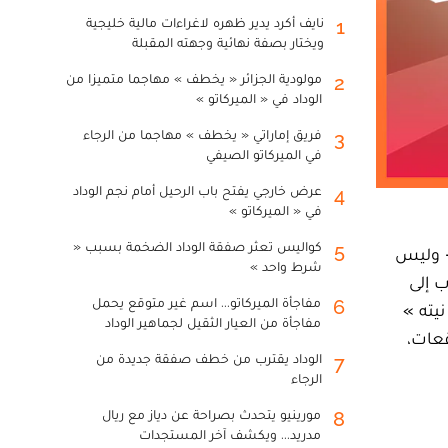
نايف أكرد يدير ظهره لاغراءات مالية خليجية
1
ويختار بصفة نهائية وجهته المقبلة
مولودية الجزائر « يخطف » مهاجما متميزا من
2
الوداد في « الميركاتو »
فريق إماراتي « يخطف » مهاجما من الرجاء
3
في الميركاتو الصيفي
عرض خارجي يفتح باب الرحيل أمام نجم الوداد
4
في « الميركاتو »
كواليس تعثر صفقة الوداد الضخمة بسبب «
5
- وليس
شرط واحد »
 إلى
مفاجأة الميركاتو... اسم غير متوقع يحمل
6
يته »
مفاجأة من العيار الثقيل لجماهير الوداد
قعات،
الوداد يقترب من خطف صفقة جديدة من
7
الرجاء
مورينيو يتحدث بصراحة عن دياز مع ريال
8
مدريد... ويكشف آخر المستجدات