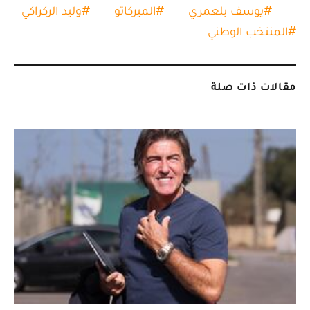
#
الأهلي المصري
#
يحيى عطية الله
#
يوسف بلعمري
#
الميركاتو
#
وليد الركراكي
#
المنتخب الوطني
مقالات ذات صلة