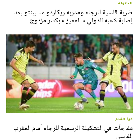
البطولة
ضربة قاسية للرجاء ومدربه ريكاردو سا بينتو بعد
إصابة لاعبه الدولي « المميز » بكسر مزدوج
كرة القدم