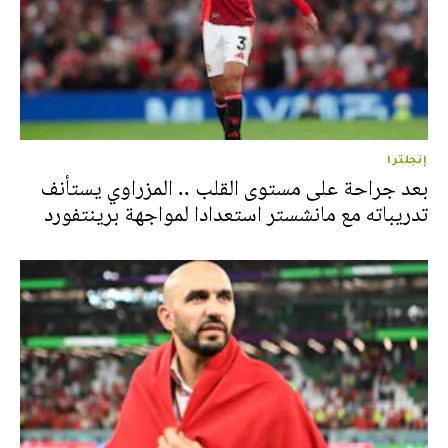
إنجلترا
بعد جراحة على مستوى القلب .. المزراوي يستأنف
تدريباته مع مانشستر استعدادا لمواجهة برينتفورد