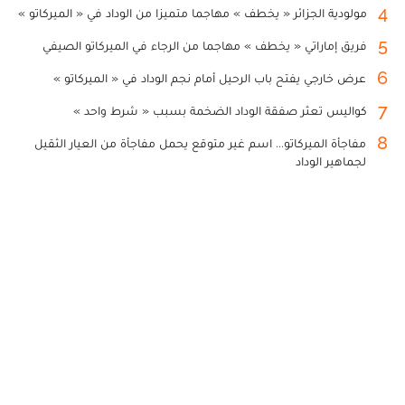
وجهته المقبلة
4
مولودية الجزائر « يخطف » مهاجما متميزا من الوداد في « الميركاتو »
5
فريق إماراتي « يخطف » مهاجما من الرجاء في الميركاتو الصيفي
6
عرض خارجي يفتح باب الرحيل أمام نجم الوداد في « الميركاتو »
7
كواليس تعثر صفقة الوداد الضخمة بسبب « شرط واحد »
8
مفاجأة الميركاتو... اسم غير متوقع يحمل مفاجأة من العيار الثقيل
لجماهير الوداد