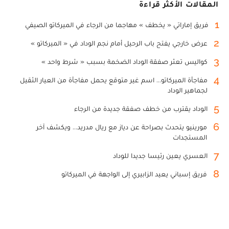
المقالات الأكثر قراءة
1
فريق إماراتي « يخطف » مهاجما من الرجاء في الميركاتو الصيفي
2
عرض خارجي يفتح باب الرحيل أمام نجم الوداد في « الميركاتو »
3
كواليس تعثر صفقة الوداد الضخمة بسبب « شرط واحد »
4
مفاجأة الميركاتو... اسم غير متوقع يحمل مفاجأة من العيار الثقيل
لجماهير الوداد
5
الوداد يقترب من خطف صفقة جديدة من الرجاء
6
مورينيو يتحدث بصراحة عن دياز مع ريال مدريد... ويكشف آخر
المستجدات
7
العسري يعين رئيسا جديدا للوداد
8
فريق إسباني يعيد الزابيري إلى الواجهة في الميركاتو