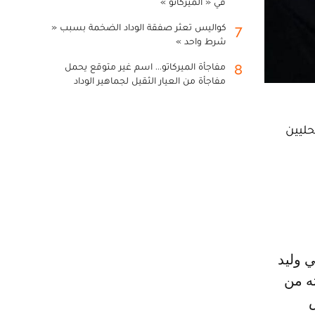
في « الميركاتو »
كواليس تعثر صفقة الوداد الضخمة بسبب «
7
شرط واحد »
مفاجأة الميركاتو... اسم غير متوقع يحمل
8
مفاجأة من العيار الثقيل لجماهير الوداد
حليين
ه من
ض