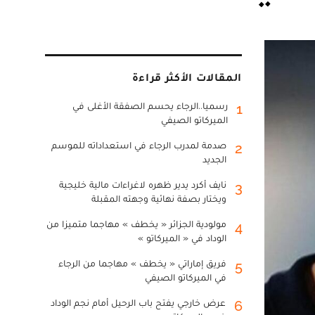
المقالات الأكثر قراءة
رسميا..الرجاء يحسم الصفقة الأغلى في
1
الميركاتو الصيفي
صدمة لمدرب الرجاء في استعداداته للموسم
2
الجديد
نايف أكرد يدير ظهره لاغراءات مالية خليجية
3
ويختار بصفة نهائية وجهته المقبلة
مولودية الجزائر « يخطف » مهاجما متميزا من
4
الوداد في « الميركاتو »
فريق إماراتي « يخطف » مهاجما من الرجاء
5
في الميركاتو الصيفي
عرض خارجي يفتح باب الرحيل أمام نجم الوداد
6