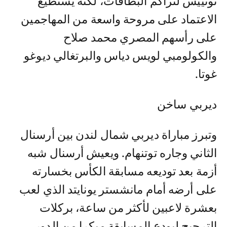
نونييس لتراكم البطاقات، لكنه يستطيع
الاعتماد على مروحة واسعة من المهاجمين
على رأسهم المصري محمد صلاح
والكولومبي لويس دياس والبرتغالي ديوغو
غوتا.
ديربي ساخن
وتبرز مباراة ديربي شمال لندن بين أرسنال
الثاني وجاره توتنهام. ويعيش أرسنال شبه
أزمة بعد توديعه مسابقة الكأس بخسارته
على أرضه أمام مانشستر يونايتد الذي لعب
بعشرة لاعبين لأكثر من ساعة، بركلات
الترجيح ليودع المسابقة مبكرا من الدور