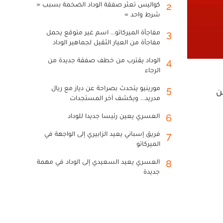
كواليس تعثر صفقة الوداد الضخمة بسبب «
2
شرط واحد »
مفاجأة الميركاتو... اسم غير متوقع يحمل
3
مفاجأة من العيار الثقيل لجماهير الوداد
الوداد يقترب من خطف صفقة جديدة من
4
الرجاء
مورينيو يتحدث بصراحة عن دياز مع ريال
5
عريضا على شباب المحمدية أمس السبت لحساب الدورة15 من
مدريد... ويكشف آخر المستجدات
العسري يعين رئيسا جديدا للوداد
6
فريق إسباني يعيد الزابيري إلى الواجهة في
7
الميركاتو
العسري يعيد السعيدي إلى الوداد في مهمة
8
جديدة