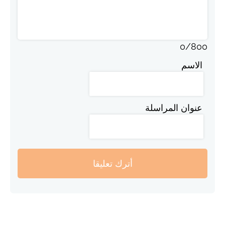
0
/
800
الاسم
عنوان المراسلة
أترك تعليقا