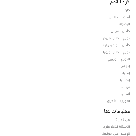
كرة القدم
كان
أسود الأطلس
البطولة
كأس العرش
دوري أبطال افريقيا
كأس الكونفيدرالية
دوري أبطال أوروبا
الدوري الأوروبي
إنجلترا
إسبانيا
إيطاليا
فرنسا
ألمانيا
الدوريات الأخرى
معلومات عنا
من نحن ؟
الأسئلة الأكثر طرحا
للإعلان على موقعنا