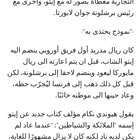
التجارية مغطاة بصور له مع إيتو، وأخرى مع
رئيس برشلونة جوان لابورتا.
-"نموذج يحتذى به"-
كان ريال مدريد أول فريق أوروبي ينضم اليه
إيتو الشاب، قبل ان يتم اعارته الى ريال
مايوركا ليعود وينضم لاحقا إلى برشلونة، لكن
قبل كل ذلك ذهب إلى فرنسا ليُجرّب حظه،
وعاد حينها الى موطنه خائبًا.
يقول هيوندي نكام مؤلف كتاب جديد عن إيتو
إسمه "الملائكة والشياطين": "عندما عاد لم
يكن لديه نادٍ لكنه كان لا يزال مشهورًا للغاية،