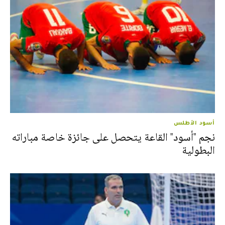
أسود الأطلس
نجم "أسود" القاعة يتحصل على جائزة خاصة مباراته
البطولية