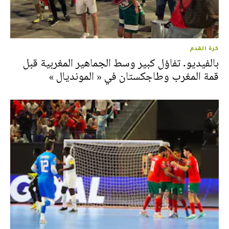
كرة القدم
بالفيديو. تفاؤل كبير وسط الجماهير المغربية قبل
قمة المغرب وطاجكستان في « المونديال »