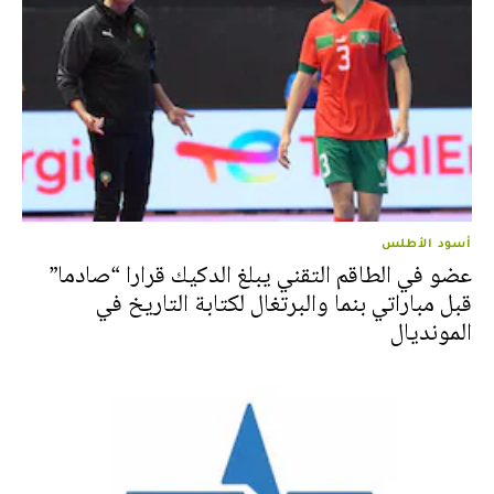
أسود الأطلس
عضو في الطاقم التقني يبلغ الدكيك قرارا “صادما”
قبل مباراتي بنما والبرتغال لكتابة التاريخ في
المونديال