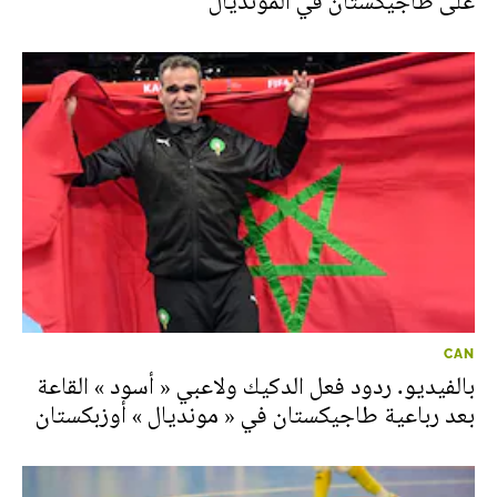
على طاجيكستان في المونديال
CAN
بالفيديو. ردود فعل الدكيك ولاعبي « أسود » القاعة
بعد رباعية طاجيكستان في « مونديال » أوزبكستان