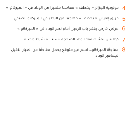
4
مولودية الجزائر « يخطف » مهاجما متميزا من الوداد في « الميركاتو »
5
فريق إماراتي « يخطف » مهاجما من الرجاء في الميركاتو الصيفي
6
عرض خارجي يفتح باب الرحيل أمام نجم الوداد في « الميركاتو »
7
كواليس تعثر صفقة الوداد الضخمة بسبب « شرط واحد »
8
مفاجأة الميركاتو... اسم غير متوقع يحمل مفاجأة من العيار الثقيل
لجماهير الوداد